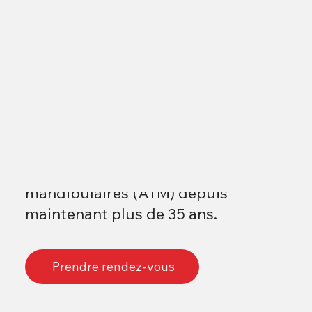
Pratique dédiée au traitement des
désordres aux mâchoires.
Au service de vos besoins de santé
des articulations temporo-
mandibulaires (ATM) depuis
maintenant plus de 35 ans.
Prendre rendez-vous