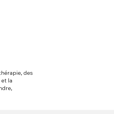
thérapie, des
et la
ndre,