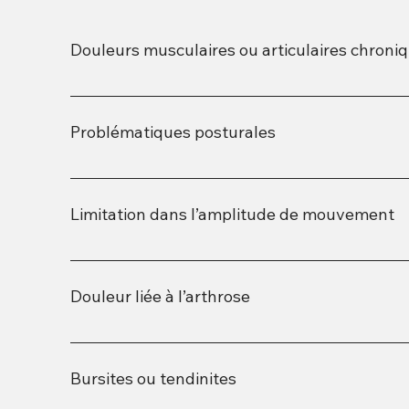
Douleurs musculaires ou articulaires chroni
Névralgie d’arnold Céphalée de tension Syndrom
l’accrochage Syndrome fémoro-patellaire (genou
Problématiques posturales
Enroulement des épaules Bosse de bison Port antér
(Valgus) Courbure exagérée du bas du dos ( hype
Limitation dans l’amplitude de mouvement
Limitation de la rotation du cou Limitation de l’é
Difficulté à déplier les hanches et genoux
Douleur liée à l’arthrose
Cervicale ( cou) Vertébrale ( dos) Hanches
Bursites ou tendinites