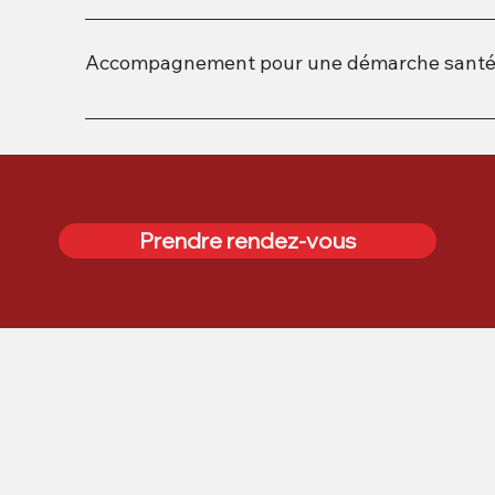
Tunnel carpien Tennis elbow (coude) Tendinopathie
Tendinopathie du tendon d’Achille
Accompagnement pour une démarche santé lié
Musculation Cardio Entrainement à la maison
Prendre rendez-vous